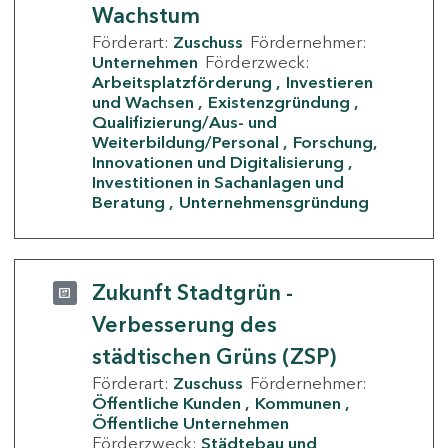
Wachstum
Förderart:
Zuschuss
Fördernehmer:
Unternehmen
Förderzweck:
Arbeitsplatzförderung
Investieren
und Wachsen
Existenzgründung
Qualifizierung/Aus- und
Weiterbildung/Personal
Forschung,
Innovationen und Digitalisierung
Investitionen in Sachanlagen und
Beratung
Unternehmensgründung
Zukunft Stadtgrün -
Verbesserung des
städtischen Grüns (ZSP)
Förderart:
Zuschuss
Fördernehmer:
Öffentliche Kunden
Kommunen
Öffentliche Unternehmen
Förderzweck:
Städtebau und