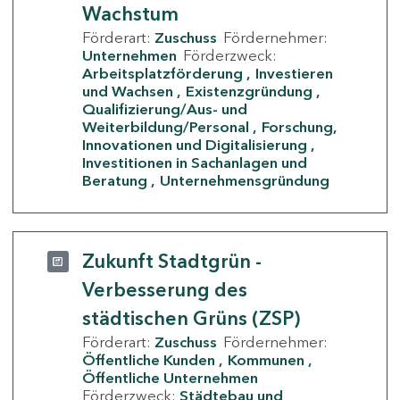
Wachstum
Förderart:
Zuschuss
Fördernehmer:
Unternehmen
Förderzweck:
Arbeitsplatzförderung
Investieren
und Wachsen
Existenzgründung
Qualifizierung/Aus- und
Weiterbildung/Personal
Forschung,
Innovationen und Digitalisierung
Investitionen in Sachanlagen und
Beratung
Unternehmensgründung
Zukunft Stadtgrün -
Verbesserung des
städtischen Grüns (ZSP)
Förderart:
Zuschuss
Fördernehmer:
Öffentliche Kunden
Kommunen
Öffentliche Unternehmen
Förderzweck:
Städtebau und