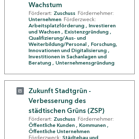
Wachstum
Förderart:
Zuschuss
Fördernehmer:
Unternehmen
Förderzweck:
Arbeitsplatzförderung
Investieren
und Wachsen
Existenzgründung
Qualifizierung/Aus- und
Weiterbildung/Personal
Forschung,
Innovationen und Digitalisierung
Investitionen in Sachanlagen und
Beratung
Unternehmensgründung
Zukunft Stadtgrün -
Verbesserung des
städtischen Grüns (ZSP)
Förderart:
Zuschuss
Fördernehmer:
Öffentliche Kunden
Kommunen
Öffentliche Unternehmen
Förderzweck:
Städtebau und