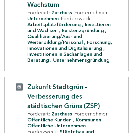
Wachstum
Förderart:
Zuschuss
Fördernehmer:
Unternehmen
Förderzweck:
Arbeitsplatzförderung
Investieren
und Wachsen
Existenzgründung
Qualifizierung/Aus- und
Weiterbildung/Personal
Forschung,
Innovationen und Digitalisierung
Investitionen in Sachanlagen und
Beratung
Unternehmensgründung
Zukunft Stadtgrün -
Verbesserung des
städtischen Grüns (ZSP)
Förderart:
Zuschuss
Fördernehmer:
Öffentliche Kunden
Kommunen
Öffentliche Unternehmen
Förderzweck:
Städtebau und