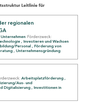
struktur Leitlinie für
er regionalen
IGA
Unternehmen
Förderzweck:
Technologie
Investieren und Wachsen
rbildung/Personal
Förderung von
eratung
Unternehmensgründung
örderzweck:
Arbeitsplatzförderung
fizierung/Aus- und
d Digitalisierung
Investitionen in
g