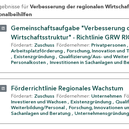
gebnisse für
Verbesserung der regionalen Wirtschafts
onalbeihilfen
Gemeinschaftsaufgabe "Verbesserung d
Wirtschaftsstruktur" - Richtlinie GRW R
Förderart:
Zuschuss
Fördernehmer:
Privatpersonen
Arbeitsplatzförderung
Forschung, Innovation und 
Existenzgründung
Qualifizierung/Aus- und Weite
Personalkosten
Investitionen in Sachanlagen und B
Förderrichtlinie Regionales Wachstum
Förderart:
Zuschuss
Fördernehmer:
Unternehmen
F
Investieren und Wachsen
Existenzgründung
Quali
Weiterbildung/Personal
Forschung, Innovationen un
Sachanlagen und Beratung
Unternehmensgründun