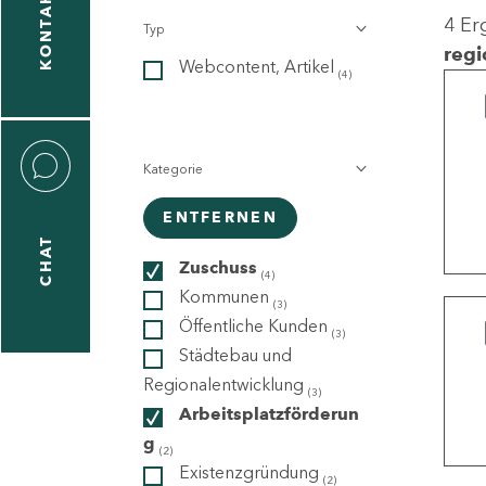
KONTAKT
4 Er
Typ
gen
regi
Webcontent, Artikel
n
(4)
Kategorie
ENTFERNEN
CHAT
icecenter
Zuschuss
(4)
Kommunen
(3)
Öffentliche Kunden
(3)
taktformular
Städtebau und
Regionalentwicklung
(3)
Arbeitsplatzförderun
g
erportal
(2)
Existenzgründung
(2)