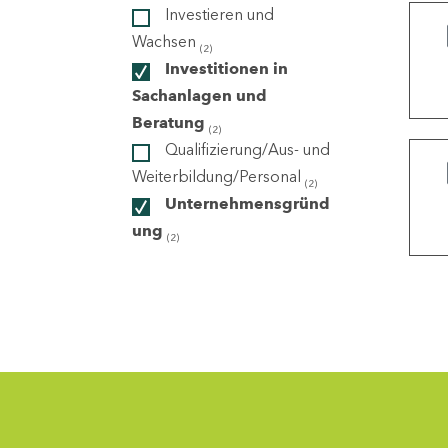
Investieren und
Wachsen
(2)
ndorte
Investitionen in
Sachanlagen und
Beratung
(2)
Qualifizierung/Aus- und
Weiterbildung/Personal
(2)
Unternehmensgründ
ung
(2)