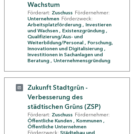
Wachstum
Förderart:
Zuschuss
Fördernehmer:
Unternehmen
Förderzweck:
Arbeitsplatzförderung
Investieren
und Wachsen
Existenzgründung
Qualifizierung/Aus- und
Weiterbildung/Personal
Forschung,
Innovationen und Digitalisierung
Investitionen in Sachanlagen und
Beratung
Unternehmensgründung
Zukunft Stadtgrün -
Verbesserung des
städtischen Grüns (ZSP)
Förderart:
Zuschuss
Fördernehmer:
Öffentliche Kunden
Kommunen
Öffentliche Unternehmen
Förderzweck:
Städtebau und