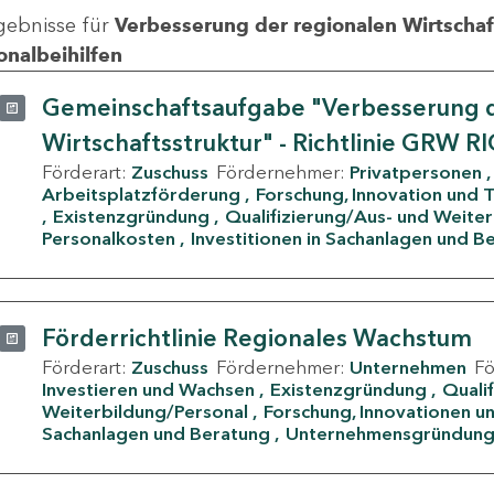
gebnisse für
Verbesserung der regionalen Wirtschafts
onalbeihilfen
Gemeinschaftsaufgabe "Verbesserung d
Wirtschaftsstruktur" - Richtlinie GRW R
Förderart:
Zuschuss
Fördernehmer:
Privatpersonen
Arbeitsplatzförderung
Forschung, Innovation und 
Existenzgründung
Qualifizierung/Aus- und Weite
Personalkosten
Investitionen in Sachanlagen und B
Förderrichtlinie Regionales Wachstum
Förderart:
Zuschuss
Fördernehmer:
Unternehmen
F
Investieren und Wachsen
Existenzgründung
Quali
Weiterbildung/Personal
Forschung, Innovationen un
Sachanlagen und Beratung
Unternehmensgründun