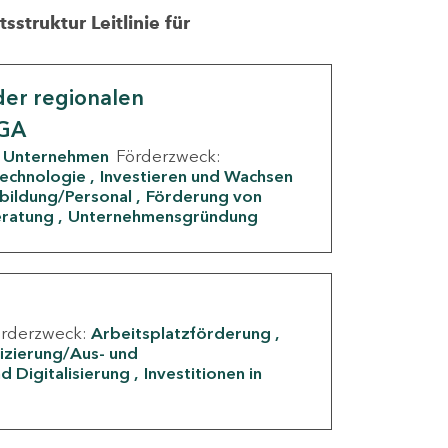
struktur Leitlinie für
er regionalen
IGA
Unternehmen
Förderzweck:
Technologie
Investieren und Wachsen
rbildung/Personal
Förderung von
eratung
Unternehmensgründung
örderzweck:
Arbeitsplatzförderung
fizierung/Aus- und
d Digitalisierung
Investitionen in
g