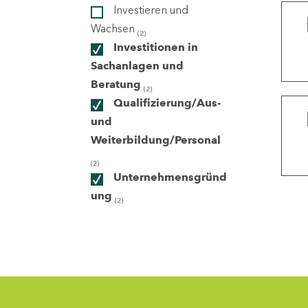
Investieren und
Wachsen
(2)
ndorte
Investitionen in
Sachanlagen und
Beratung
(2)
Qualifizierung/Aus-
und
Weiterbildung/Personal
(2)
Unternehmensgründ
ung
(2)