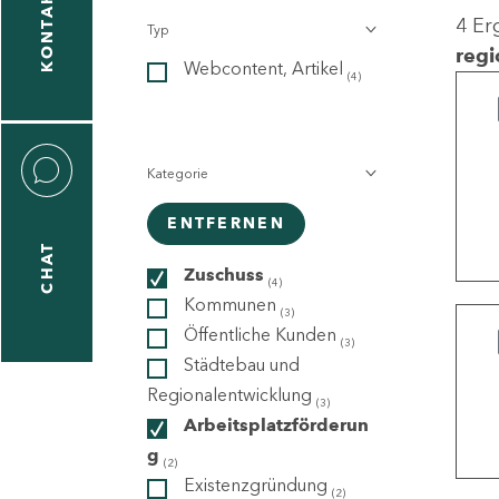
KONTAKT
4 Er
Typ
gen
regi
Webcontent, Artikel
n
(4)
Kategorie
ENTFERNEN
CHAT
icecenter
Zuschuss
(4)
Kommunen
(3)
Öffentliche Kunden
(3)
taktformular
Städtebau und
Regionalentwicklung
(3)
Arbeitsplatzförderun
g
erportal
(2)
Existenzgründung
(2)