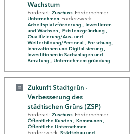
Wachstum
Förderart:
Zuschuss
Fördernehmer:
Unternehmen
Förderzweck:
Arbeitsplatzförderung
Investieren
und Wachsen
Existenzgründung
Qualifizierung/Aus- und
Weiterbildung/Personal
Forschung,
Innovationen und Digitalisierung
Investitionen in Sachanlagen und
Beratung
Unternehmensgründung
Zukunft Stadtgrün -
Verbesserung des
städtischen Grüns (ZSP)
Förderart:
Zuschuss
Fördernehmer:
Öffentliche Kunden
Kommunen
Öffentliche Unternehmen
Förderzweck:
Städtebau und