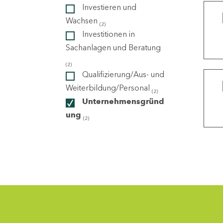
Investieren und
Wachsen
(2)
ndorte
Investitionen in
Sachanlagen und Beratung
(2)
Qualifizierung/Aus- und
Weiterbildung/Personal
(2)
Unternehmensgründ
ung
(2)