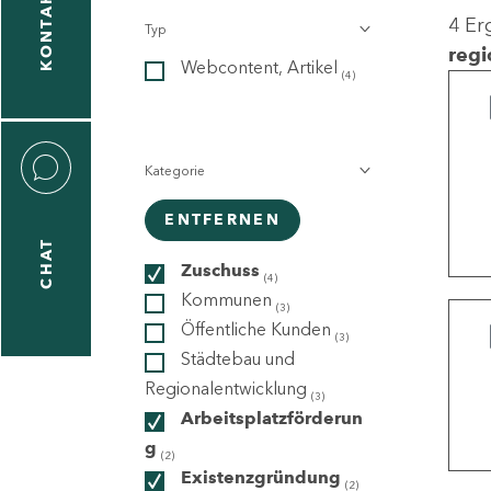
KONTAKT
4 Er
Typ
gen
regi
Webcontent, Artikel
n
(4)
Kategorie
ENTFERNEN
CHAT
icecenter
Zuschuss
(4)
Kommunen
(3)
Öffentliche Kunden
(3)
taktformular
Städtebau und
Regionalentwicklung
(3)
Arbeitsplatzförderun
g
erportal
(2)
Existenzgründung
(2)