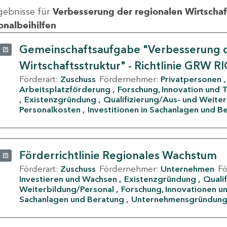
gebnisse für
Verbesserung der regionalen Wirtschafts
onalbeihilfen
Gemeinschaftsaufgabe "Verbesserung d
Wirtschaftsstruktur" - Richtlinie GRW R
Förderart:
Zuschuss
Fördernehmer:
Privatpersonen
Arbeitsplatzförderung
Forschung, Innovation und 
Existenzgründung
Qualifizierung/Aus- und Weite
Personalkosten
Investitionen in Sachanlagen und B
Förderrichtlinie Regionales Wachstum
Förderart:
Zuschuss
Fördernehmer:
Unternehmen
F
Investieren und Wachsen
Existenzgründung
Quali
Weiterbildung/Personal
Forschung, Innovationen un
Sachanlagen und Beratung
Unternehmensgründun