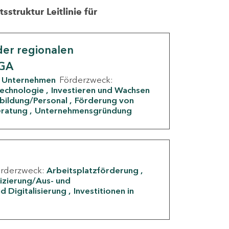
struktur Leitlinie für
er regionalen
IGA
Unternehmen
Förderzweck:
Technologie
Investieren und Wachsen
rbildung/Personal
Förderung von
eratung
Unternehmensgründung
örderzweck:
Arbeitsplatzförderung
fizierung/Aus- und
d Digitalisierung
Investitionen in
g