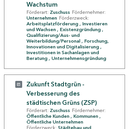
Wachstum
Förderart:
Zuschuss
Fördernehmer:
Unternehmen
Förderzweck:
Arbeitsplatzförderung
Investieren
und Wachsen
Existenzgründung
Qualifizierung/Aus- und
Weiterbildung/Personal
Forschung,
Innovationen und Digitalisierung
Investitionen in Sachanlagen und
Beratung
Unternehmensgründung
Zukunft Stadtgrün -
Verbesserung des
städtischen Grüns (ZSP)
Förderart:
Zuschuss
Fördernehmer:
Öffentliche Kunden
Kommunen
Öffentliche Unternehmen
Förderzweck:
Städtebau und