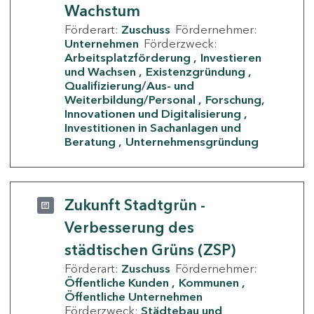
Wachstum
Förderart:
Zuschuss
Fördernehmer:
Unternehmen
Förderzweck:
Arbeitsplatzförderung
Investieren
und Wachsen
Existenzgründung
Qualifizierung/Aus- und
Weiterbildung/Personal
Forschung,
Innovationen und Digitalisierung
Investitionen in Sachanlagen und
Beratung
Unternehmensgründung
Zukunft Stadtgrün -
Verbesserung des
städtischen Grüns (ZSP)
Förderart:
Zuschuss
Fördernehmer:
Öffentliche Kunden
Kommunen
Öffentliche Unternehmen
Förderzweck:
Städtebau und