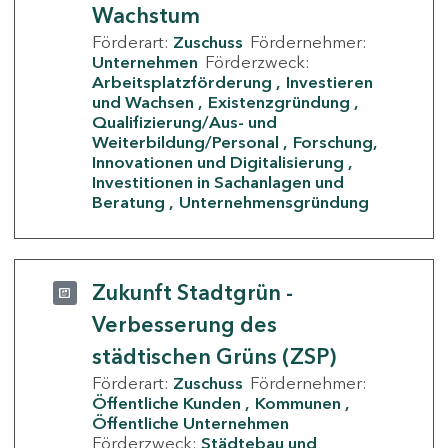
Wachstum
Förderart:
Zuschuss
Fördernehmer:
Unternehmen
Förderzweck:
Arbeitsplatzförderung
Investieren
und Wachsen
Existenzgründung
Qualifizierung/Aus- und
Weiterbildung/Personal
Forschung,
Innovationen und Digitalisierung
Investitionen in Sachanlagen und
Beratung
Unternehmensgründung
Zukunft Stadtgrün -
Verbesserung des
städtischen Grüns (ZSP)
Förderart:
Zuschuss
Fördernehmer:
Öffentliche Kunden
Kommunen
Öffentliche Unternehmen
Förderzweck:
Städtebau und