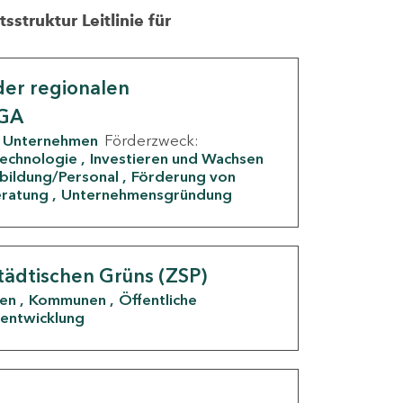
struktur Leitlinie für
er regionalen
IGA
Unternehmen
Förderzweck:
Technologie
Investieren und Wachsen
rbildung/Personal
Förderung von
eratung
Unternehmensgründung
tädtischen Grüns (ZSP)
den
Kommunen
Öffentliche
entwicklung