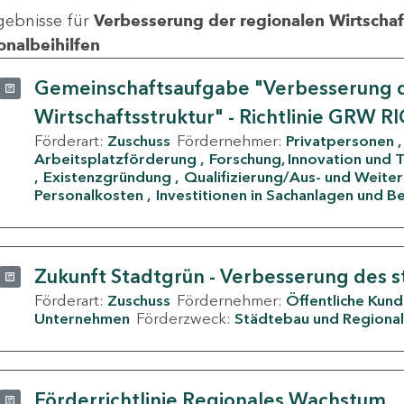
gebnisse für
Verbesserung der regionalen Wirtschafts
onalbeihilfen
Gemeinschaftsaufgabe "Verbesserung d
Wirtschaftsstruktur" - Richtlinie GRW R
Förderart:
Zuschuss
Fördernehmer:
Privatpersonen
Arbeitsplatzförderung
Forschung, Innovation und 
Existenzgründung
Qualifizierung/Aus- und Weite
Personalkosten
Investitionen in Sachanlagen und B
Zukunft Stadtgrün - Verbesserung des s
Förderart:
Zuschuss
Fördernehmer:
Öffentliche Kun
Unternehmen
Förderzweck:
Städtebau und Regional
Förderrichtlinie Regionales Wachstum