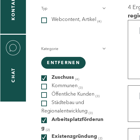
KONTAKT
4 Er
Typ
gen
regi
Webcontent, Artikel
n
(4)
Kategorie
ENTFERNEN
CHAT
icecenter
Zuschuss
(4)
Kommunen
(3)
Öffentliche Kunden
(3)
taktformular
Städtebau und
Regionalentwicklung
(3)
Arbeitsplatzförderun
g
erportal
(2)
Existenzgründung
(2)