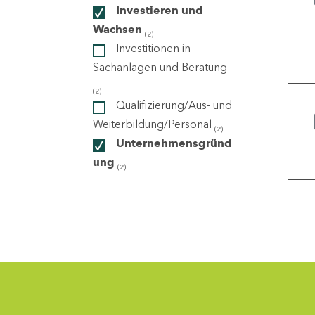
Investieren und
Wachsen
(2)
ndorte
Investitionen in
Sachanlagen und Beratung
(2)
Qualifizierung/Aus- und
Weiterbildung/Personal
(2)
Unternehmensgründ
ung
(2)