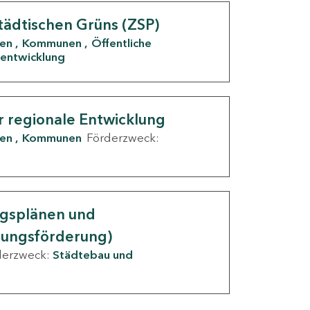
tädtischen Grüns (ZSP)
den
Kommunen
Öffentliche
entwicklung
r regionale Entwicklung
den
Kommunen
Förderzweck:
ngsplänen und
nungsförderung)
derzweck:
Städtebau und