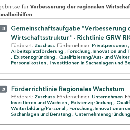
gebnisse für
Verbesserung der regionalen Wirtschafts
onalbeihilfen
Gemeinschaftsaufgabe "Verbesserung d
Wirtschaftsstruktur" - Richtlinie GRW R
Förderart:
Zuschuss
Fördernehmer:
Privatpersonen
Arbeitsplatzförderung
Forschung, Innovation und 
Existenzgründung
Qualifizierung/Aus- und Weite
Personalkosten
Investitionen in Sachanlagen und B
Förderrichtlinie Regionales Wachstum
Förderart:
Zuschuss
Fördernehmer:
Unternehmen
F
Investieren und Wachsen
Existenzgründung
Quali
Weiterbildung/Personal
Forschung, Innovationen un
Sachanlagen und Beratung
Unternehmensgründun