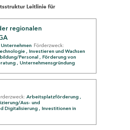
struktur Leitlinie für
er regionalen
IGA
Unternehmen
Förderzweck:
Technologie
Investieren und Wachsen
rbildung/Personal
Förderung von
eratung
Unternehmensgründung
örderzweck:
Arbeitsplatzförderung
fizierung/Aus- und
d Digitalisierung
Investitionen in
g