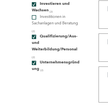
Investieren und
Wachsen
(2)
ndorte
Investitionen in
Sachanlagen und Beratung
(2)
Qualifizierung/Aus-
und
Weiterbildung/Personal
(2)
Unternehmensgründ
ung
(2)