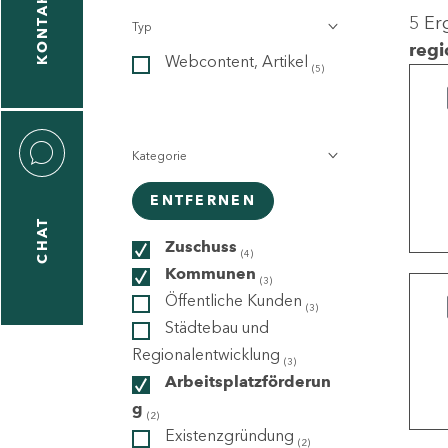
KONTAKT
5 Er
Typ
gen
regi
Webcontent, Artikel
n
(5)
Kategorie
ENTFERNEN
CHAT
icecenter
Zuschuss
(4)
Kommunen
(3)
Öffentliche Kunden
(3)
taktformular
Städtebau und
Regionalentwicklung
(3)
Arbeitsplatzförderun
g
erportal
(2)
Existenzgründung
(2)