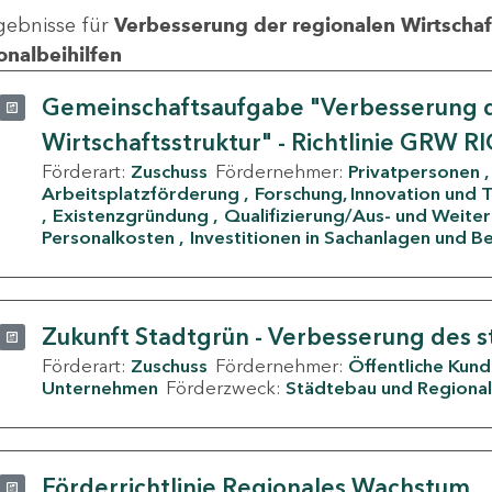
gebnisse für
Verbesserung der regionalen Wirtschafts
onalbeihilfen
Gemeinschaftsaufgabe "Verbesserung d
Wirtschaftsstruktur" - Richtlinie GRW R
Förderart:
Zuschuss
Fördernehmer:
Privatpersonen
Arbeitsplatzförderung
Forschung, Innovation und 
Existenzgründung
Qualifizierung/Aus- und Weite
Personalkosten
Investitionen in Sachanlagen und B
Zukunft Stadtgrün - Verbesserung des s
Förderart:
Zuschuss
Fördernehmer:
Öffentliche Kun
Unternehmen
Förderzweck:
Städtebau und Regional
Förderrichtlinie Regionales Wachstum