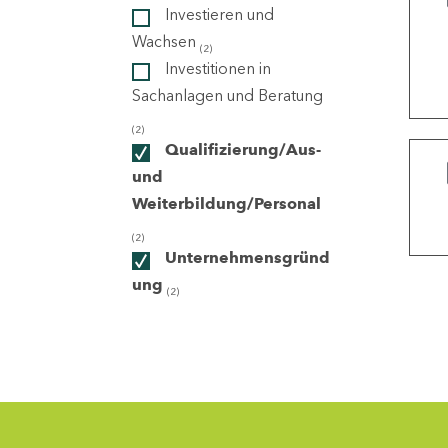
Investieren und
Wachsen
(2)
ndorte
Investitionen in
Sachanlagen und Beratung
(2)
Qualifizierung/Aus-
und
Weiterbildung/Personal
(2)
Unternehmensgründ
ung
(2)