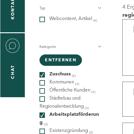
KONTAKT
4 Er
Typ
gen
regi
Webcontent, Artikel
n
(4)
Kategorie
ENTFERNEN
CHAT
icecenter
Zuschuss
(4)
Kommunen
(3)
Öffentliche Kunden
(3)
taktformular
Städtebau und
Regionalentwicklung
(3)
Arbeitsplatzförderun
g
erportal
(2)
Existenzgründung
(2)