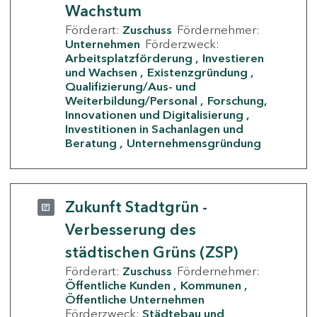
Wachstum
Förderart:
Zuschuss
Fördernehmer:
Unternehmen
Förderzweck:
Arbeitsplatzförderung
Investieren
und Wachsen
Existenzgründung
Qualifizierung/Aus- und
Weiterbildung/Personal
Forschung,
Innovationen und Digitalisierung
Investitionen in Sachanlagen und
Beratung
Unternehmensgründung
Zukunft Stadtgrün -
Verbesserung des
städtischen Grüns (ZSP)
Förderart:
Zuschuss
Fördernehmer:
Öffentliche Kunden
Kommunen
Öffentliche Unternehmen
Förderzweck:
Städtebau und