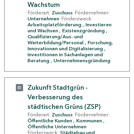
Wachstum
Förderart:
Zuschuss
Fördernehmer:
Unternehmen
Förderzweck:
Arbeitsplatzförderung
Investieren
und Wachsen
Existenzgründung
Qualifizierung/Aus- und
Weiterbildung/Personal
Forschung,
Innovationen und Digitalisierung
Investitionen in Sachanlagen und
Beratung
Unternehmensgründung
Zukunft Stadtgrün -
Verbesserung des
städtischen Grüns (ZSP)
Förderart:
Zuschuss
Fördernehmer:
Öffentliche Kunden
Kommunen
Öffentliche Unternehmen
Förderzweck:
Städtebau und