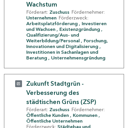
Wachstum
Förderart:
Zuschuss
Fördernehmer:
Unternehmen
Förderzweck:
Arbeitsplatzförderung
Investieren
und Wachsen
Existenzgründung
Qualifizierung/Aus- und
Weiterbildung/Personal
Forschung,
Innovationen und Digitalisierung
Investitionen in Sachanlagen und
Beratung
Unternehmensgründung
Zukunft Stadtgrün -
Verbesserung des
städtischen Grüns (ZSP)
Förderart:
Zuschuss
Fördernehmer:
Öffentliche Kunden
Kommunen
Öffentliche Unternehmen
Förderzweck:
Städtebau und