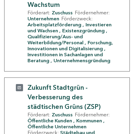
Wachstum
Förderart:
Zuschuss
Fördernehmer:
Unternehmen
Förderzweck:
Arbeitsplatzförderung
Investieren
und Wachsen
Existenzgründung
Qualifizierung/Aus- und
Weiterbildung/Personal
Forschung,
Innovationen und Digitalisierung
Investitionen in Sachanlagen und
Beratung
Unternehmensgründung
Zukunft Stadtgrün -
Verbesserung des
städtischen Grüns (ZSP)
Förderart:
Zuschuss
Fördernehmer:
Öffentliche Kunden
Kommunen
Öffentliche Unternehmen
Förderzweck:
Städtebau und