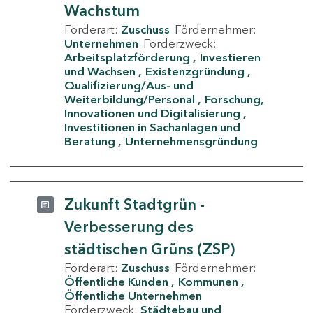
Wachstum
Förderart:
Zuschuss
Fördernehmer:
Unternehmen
Förderzweck:
Arbeitsplatzförderung
Investieren
und Wachsen
Existenzgründung
Qualifizierung/Aus- und
Weiterbildung/Personal
Forschung,
Innovationen und Digitalisierung
Investitionen in Sachanlagen und
Beratung
Unternehmensgründung
Zukunft Stadtgrün -
Verbesserung des
städtischen Grüns (ZSP)
Förderart:
Zuschuss
Fördernehmer:
Öffentliche Kunden
Kommunen
Öffentliche Unternehmen
Förderzweck:
Städtebau und