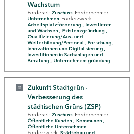
Wachstum
Förderart:
Zuschuss
Fördernehmer:
Unternehmen
Förderzweck:
Arbeitsplatzförderung
Investieren
und Wachsen
Existenzgründung
Qualifizierung/Aus- und
Weiterbildung/Personal
Forschung,
Innovationen und Digitalisierung
Investitionen in Sachanlagen und
Beratung
Unternehmensgründung
Zukunft Stadtgrün -
Verbesserung des
städtischen Grüns (ZSP)
Förderart:
Zuschuss
Fördernehmer:
Öffentliche Kunden
Kommunen
Öffentliche Unternehmen
Förderzweck:
Städtebau und