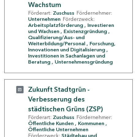
Wachstum
Förderart:
Zuschuss
Fördernehmer:
Unternehmen
Förderzweck:
Arbeitsplatzförderung
Investieren
und Wachsen
Existenzgründung
Qualifizierung/Aus- und
Weiterbildung/Personal
Forschung,
Innovationen und Digitalisierung
Investitionen in Sachanlagen und
Beratung
Unternehmensgründung
Zukunft Stadtgrün -
Verbesserung des
städtischen Grüns (ZSP)
Förderart:
Zuschuss
Fördernehmer:
Öffentliche Kunden
Kommunen
Öffentliche Unternehmen
Förderzweck:
Städtebau und