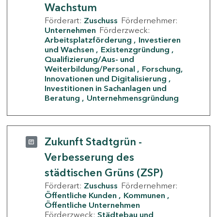
Wachstum
Förderart:
Zuschuss
Fördernehmer:
Unternehmen
Förderzweck:
Arbeitsplatzförderung
Investieren
und Wachsen
Existenzgründung
Qualifizierung/Aus- und
Weiterbildung/Personal
Forschung,
Innovationen und Digitalisierung
Investitionen in Sachanlagen und
Beratung
Unternehmensgründung
Zukunft Stadtgrün -
Verbesserung des
städtischen Grüns (ZSP)
Förderart:
Zuschuss
Fördernehmer:
Öffentliche Kunden
Kommunen
Öffentliche Unternehmen
Förderzweck:
Städtebau und