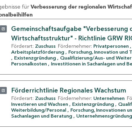
gebnisse für
Verbesserung der regionalen Wirtschafts
onalbeihilfen
Gemeinschaftsaufgabe "Verbesserung d
Wirtschaftsstruktur" - Richtlinie GRW R
Förderart:
Zuschuss
Fördernehmer:
Privatpersonen
Arbeitsplatzförderung
Forschung, Innovation und 
Existenzgründung
Qualifizierung/Aus- und Weite
Personalkosten
Investitionen in Sachanlagen und B
Förderrichtlinie Regionales Wachstum
Förderart:
Zuschuss
Fördernehmer:
Unternehmen
F
Investieren und Wachsen
Existenzgründung
Quali
Weiterbildung/Personal
Forschung, Innovationen un
Sachanlagen und Beratung
Unternehmensgründun