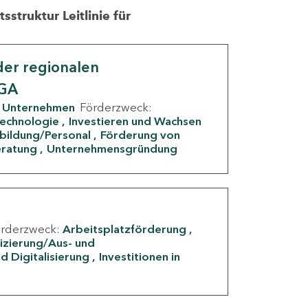
struktur Leitlinie für
er regionalen
IGA
Unternehmen
Förderzweck:
Technologie
Investieren und Wachsen
rbildung/Personal
Förderung von
eratung
Unternehmensgründung
örderzweck:
Arbeitsplatzförderung
fizierung/Aus- und
d Digitalisierung
Investitionen in
g