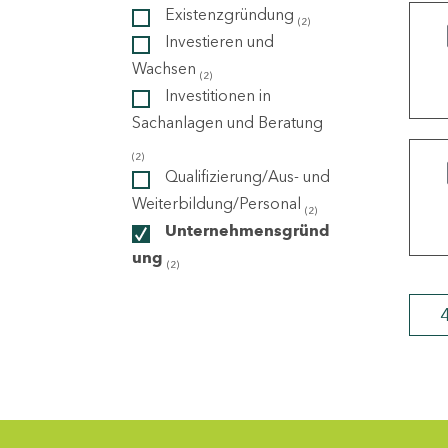
Existenzgründung
(2)
Investieren und
ndorte
Wachsen
(2)
Investitionen in
Sachanlagen und Beratung
(2)
Qualifizierung/Aus- und
Weiterbildung/Personal
(2)
Unternehmensgründ
ung
(2)