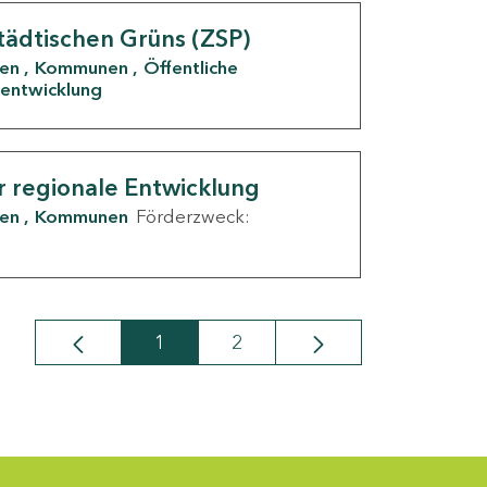
tädtischen Grüns (ZSP)
den
Kommunen
Öffentliche
entwicklung
r regionale Entwicklung
den
Kommunen
Förderzweck:
1
2
Seite
Seite