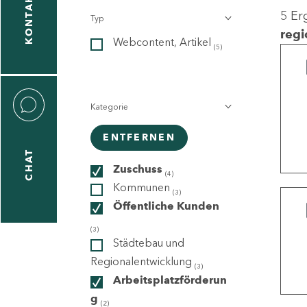
KONTAKT
5 Er
Typ
gen
regi
Webcontent, Artikel
n
(5)
Kategorie
ENTFERNEN
CHAT
icecenter
Zuschuss
(4)
Kommunen
(3)
Öffentliche Kunden
taktformular
(3)
Städtebau und
Regionalentwicklung
(3)
Arbeitsplatzförderun
erportal
g
(2)