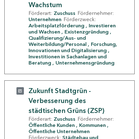
Wachstum
Förderart:
Zuschuss
Fördernehmer:
Unternehmen
Förderzweck:
Arbeitsplatzförderung
Investieren
und Wachsen
Existenzgründung
Qualifizierung/Aus- und
Weiterbildung/Personal
Forschung,
Innovationen und Digitalisierung
Investitionen in Sachanlagen und
Beratung
Unternehmensgründung
Zukunft Stadtgrün -
Verbesserung des
städtischen Grüns (ZSP)
Förderart:
Zuschuss
Fördernehmer:
Öffentliche Kunden
Kommunen
Öffentliche Unternehmen
Förderzweck:
Städtebau und