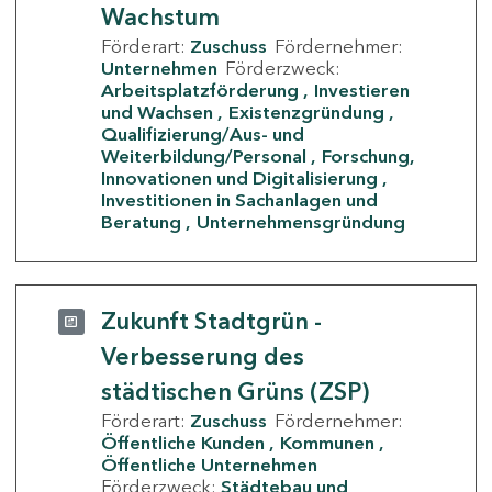
Wachstum
Förderart:
Zuschuss
Fördernehmer:
Unternehmen
Förderzweck:
Arbeitsplatzförderung
Investieren
und Wachsen
Existenzgründung
Qualifizierung/Aus- und
Weiterbildung/Personal
Forschung,
Innovationen und Digitalisierung
Investitionen in Sachanlagen und
Beratung
Unternehmensgründung
Zukunft Stadtgrün -
Verbesserung des
städtischen Grüns (ZSP)
Förderart:
Zuschuss
Fördernehmer:
Öffentliche Kunden
Kommunen
Öffentliche Unternehmen
Förderzweck:
Städtebau und