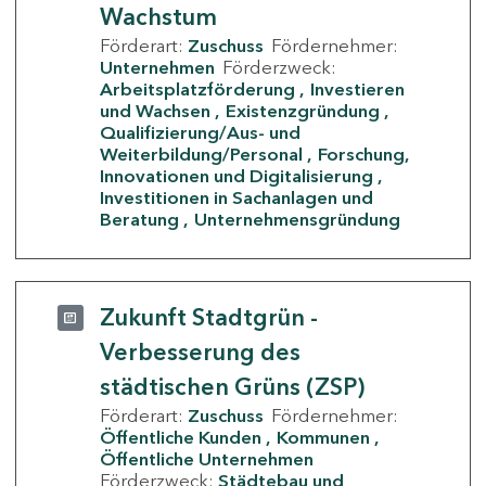
Wachstum
Förderart:
Zuschuss
Fördernehmer:
Unternehmen
Förderzweck:
Arbeitsplatzförderung
Investieren
und Wachsen
Existenzgründung
Qualifizierung/Aus- und
Weiterbildung/Personal
Forschung,
Innovationen und Digitalisierung
Investitionen in Sachanlagen und
Beratung
Unternehmensgründung
Zukunft Stadtgrün -
Verbesserung des
städtischen Grüns (ZSP)
Förderart:
Zuschuss
Fördernehmer:
Öffentliche Kunden
Kommunen
Öffentliche Unternehmen
Förderzweck:
Städtebau und