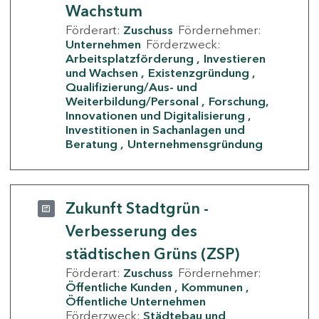
Wachstum
Förderart:
Zuschuss
Fördernehmer:
Unternehmen
Förderzweck:
Arbeitsplatzförderung
Investieren
und Wachsen
Existenzgründung
Qualifizierung/Aus- und
Weiterbildung/Personal
Forschung,
Innovationen und Digitalisierung
Investitionen in Sachanlagen und
Beratung
Unternehmensgründung
Zukunft Stadtgrün -
Verbesserung des
städtischen Grüns (ZSP)
Förderart:
Zuschuss
Fördernehmer:
Öffentliche Kunden
Kommunen
Öffentliche Unternehmen
Förderzweck:
Städtebau und