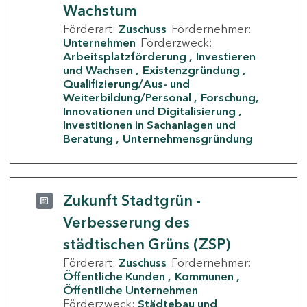
Wachstum
Förderart:
Zuschuss
Fördernehmer:
Unternehmen
Förderzweck:
Arbeitsplatzförderung
Investieren
und Wachsen
Existenzgründung
Qualifizierung/Aus- und
Weiterbildung/Personal
Forschung,
Innovationen und Digitalisierung
Investitionen in Sachanlagen und
Beratung
Unternehmensgründung
Zukunft Stadtgrün -
Verbesserung des
städtischen Grüns (ZSP)
Förderart:
Zuschuss
Fördernehmer:
Öffentliche Kunden
Kommunen
Öffentliche Unternehmen
Förderzweck:
Städtebau und