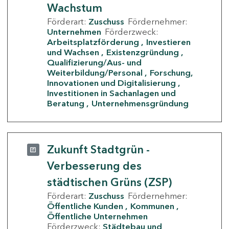
Wachstum
Förderart:
Zuschuss
Fördernehmer:
Unternehmen
Förderzweck:
Arbeitsplatzförderung
Investieren
und Wachsen
Existenzgründung
Qualifizierung/Aus- und
Weiterbildung/Personal
Forschung,
Innovationen und Digitalisierung
Investitionen in Sachanlagen und
Beratung
Unternehmensgründung
Zukunft Stadtgrün -
Verbesserung des
städtischen Grüns (ZSP)
Förderart:
Zuschuss
Fördernehmer:
Öffentliche Kunden
Kommunen
Öffentliche Unternehmen
Förderzweck:
Städtebau und