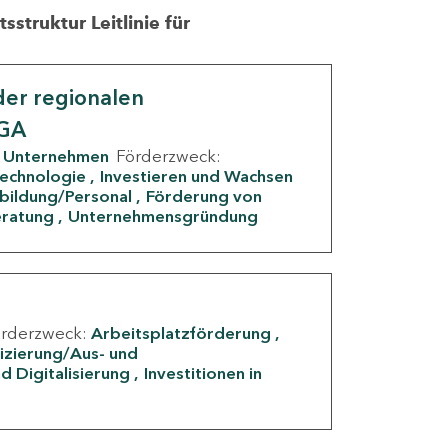
struktur Leitlinie für
er regionalen
IGA
Unternehmen
Förderzweck:
Technologie
Investieren und Wachsen
rbildung/Personal
Förderung von
eratung
Unternehmensgründung
örderzweck:
Arbeitsplatzförderung
fizierung/Aus- und
d Digitalisierung
Investitionen in
g