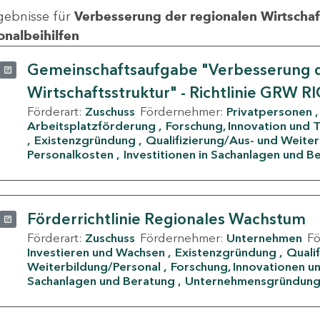
gebnisse für
Verbesserung der regionalen Wirtschafts
onalbeihilfen
Gemeinschaftsaufgabe "Verbesserung d
Wirtschaftsstruktur" - Richtlinie GRW R
Förderart:
Zuschuss
Fördernehmer:
Privatpersonen
Arbeitsplatzförderung
Forschung, Innovation und 
Existenzgründung
Qualifizierung/Aus- und Weite
Personalkosten
Investitionen in Sachanlagen und B
Förderrichtlinie Regionales Wachstum
Förderart:
Zuschuss
Fördernehmer:
Unternehmen
F
Investieren und Wachsen
Existenzgründung
Quali
Weiterbildung/Personal
Forschung, Innovationen un
Sachanlagen und Beratung
Unternehmensgründun