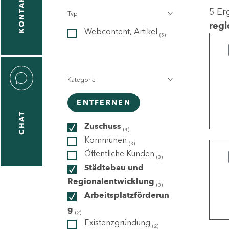
KONTAKT
5 Er
Typ
gen
regi
Webcontent, Artikel
n
(5)
Kategorie
ENTFERNEN
CHAT
icecenter
Zuschuss
(4)
Kommunen
(3)
Öffentliche Kunden
(3)
taktformular
Städtebau und
Regionalentwicklung
(3)
Arbeitsplatzförderun
g
erportal
(2)
Existenzgründung
(2)