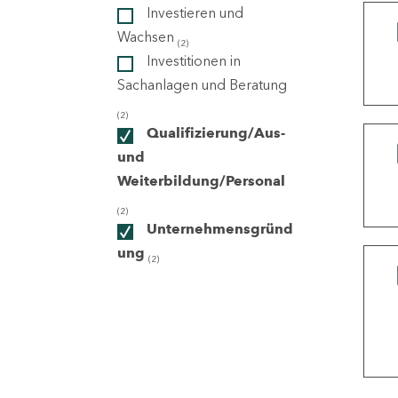
Investieren und
Wachsen
(2)
ndorte
Investitionen in
Sachanlagen und Beratung
(2)
Qualifizierung/Aus-
und
Weiterbildung/Personal
(2)
Unternehmensgründ
ung
(2)