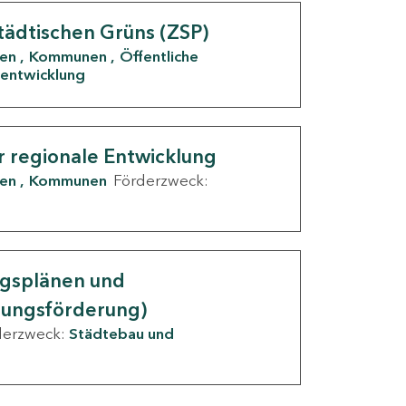
tädtischen Grüns (ZSP)
den
Kommunen
Öffentliche
entwicklung
r regionale Entwicklung
den
Kommunen
Förderzweck:
ngsplänen und
nungsförderung)
derzweck:
Städtebau und