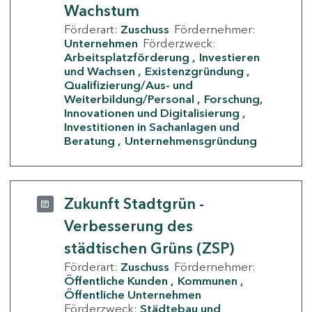
Wachstum
Förderart:
Zuschuss
Fördernehmer:
Unternehmen
Förderzweck:
Arbeitsplatzförderung
Investieren
und Wachsen
Existenzgründung
Qualifizierung/Aus- und
Weiterbildung/Personal
Forschung,
Innovationen und Digitalisierung
Investitionen in Sachanlagen und
Beratung
Unternehmensgründung
Zukunft Stadtgrün -
Verbesserung des
städtischen Grüns (ZSP)
Förderart:
Zuschuss
Fördernehmer:
Öffentliche Kunden
Kommunen
Öffentliche Unternehmen
Förderzweck:
Städtebau und