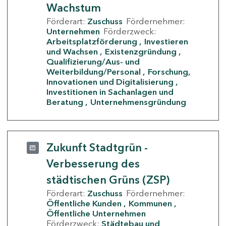
Wachstum
Förderart:
Zuschuss
Fördernehmer:
Unternehmen
Förderzweck:
Arbeitsplatzförderung
Investieren
und Wachsen
Existenzgründung
Qualifizierung/Aus- und
Weiterbildung/Personal
Forschung,
Innovationen und Digitalisierung
Investitionen in Sachanlagen und
Beratung
Unternehmensgründung
Zukunft Stadtgrün -
Verbesserung des
städtischen Grüns (ZSP)
Förderart:
Zuschuss
Fördernehmer:
Öffentliche Kunden
Kommunen
Öffentliche Unternehmen
Förderzweck:
Städtebau und