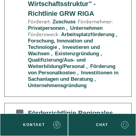
Wirtschaftsstruktur" -
Richtlinie GRW RIGA
Förderart:
Fördernehmer:
Zuschuss
Privatpersonen
Unternehmen
Förderzweck:
Arbeitsplatzförderung
Forschung, Innovation und
Technologie
Investieren und
Wachsen
Existenzgründung
Qualifizierung/Aus- und
Weiterbildung/Personal
Förderung
von Personalkosten
Investitionen in
Sachanlagen und Beratung
Unternehmensgründung
Förderrichtlinie Regionales
Wachstum
KONTAKT
CHAT
Förderart:
Fördernehmer:
Zuschuss