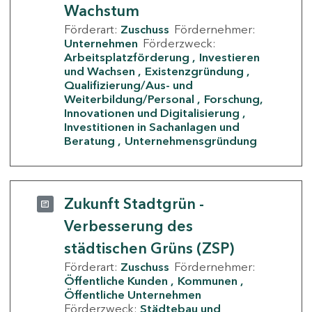
Wachstum
Förderart:
Zuschuss
Fördernehmer:
Unternehmen
Förderzweck:
Arbeitsplatzförderung
Investieren
und Wachsen
Existenzgründung
Qualifizierung/Aus- und
Weiterbildung/Personal
Forschung,
Innovationen und Digitalisierung
Investitionen in Sachanlagen und
Beratung
Unternehmensgründung
Zukunft Stadtgrün -
Verbesserung des
städtischen Grüns (ZSP)
Förderart:
Zuschuss
Fördernehmer:
Öffentliche Kunden
Kommunen
Öffentliche Unternehmen
Förderzweck:
Städtebau und