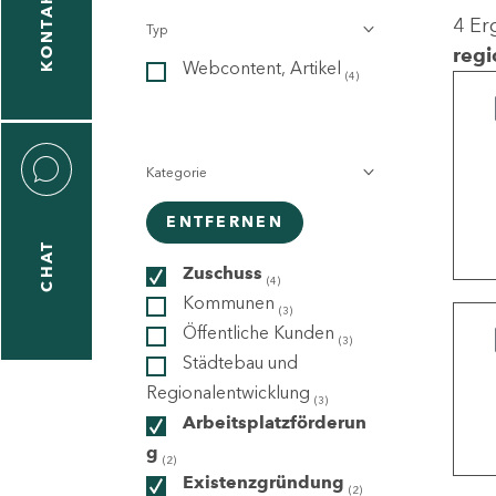
KONTAKT
4 Er
Typ
gen
regi
Webcontent, Artikel
n
(4)
Kategorie
ENTFERNEN
CHAT
icecenter
Zuschuss
(4)
Kommunen
(3)
Öffentliche Kunden
(3)
taktformular
Städtebau und
Regionalentwicklung
(3)
Arbeitsplatzförderun
g
erportal
(2)
Existenzgründung
(2)