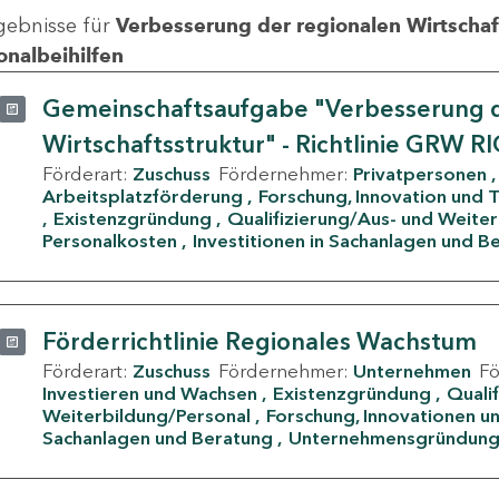
gebnisse für
Verbesserung der regionalen Wirtschafts
onalbeihilfen
Gemeinschaftsaufgabe "Verbesserung d
Wirtschaftsstruktur" - Richtlinie GRW R
Förderart:
Zuschuss
Fördernehmer:
Privatpersonen
Arbeitsplatzförderung
Forschung, Innovation und 
Existenzgründung
Qualifizierung/Aus- und Weite
Personalkosten
Investitionen in Sachanlagen und B
Förderrichtlinie Regionales Wachstum
Förderart:
Zuschuss
Fördernehmer:
Unternehmen
F
Investieren und Wachsen
Existenzgründung
Quali
Weiterbildung/Personal
Forschung, Innovationen un
Sachanlagen und Beratung
Unternehmensgründun