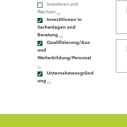
Investieren und
Wachsen
(2)
ndorte
Investitionen in
Sachanlagen und
Beratung
(2)
Qualifizierung/Aus-
und
Weiterbildung/Personal
(2)
Unternehmensgründ
ung
(2)