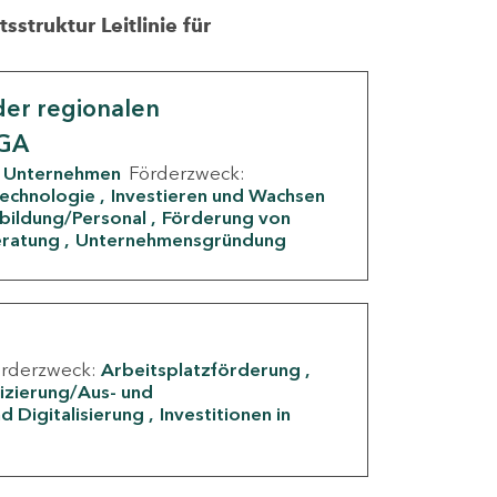
struktur Leitlinie für
er regionalen
IGA
Unternehmen
Förderzweck:
Technologie
Investieren und Wachsen
rbildung/Personal
Förderung von
eratung
Unternehmensgründung
örderzweck:
Arbeitsplatzförderung
fizierung/Aus- und
d Digitalisierung
Investitionen in
g