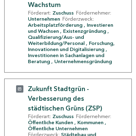
Wachstum
Förderart:
Zuschuss
Fördernehmer:
Unternehmen
Förderzweck:
Arbeitsplatzförderung
Investieren
und Wachsen
Existenzgründung
Qualifizierung/Aus- und
Weiterbildung/Personal
Forschung,
Innovationen und Digitalisierung
Investitionen in Sachanlagen und
Beratung
Unternehmensgründung
Zukunft Stadtgrün -
Verbesserung des
städtischen Grüns (ZSP)
Förderart:
Zuschuss
Fördernehmer:
Öffentliche Kunden
Kommunen
Öffentliche Unternehmen
Förderzweck:
Städtebau und