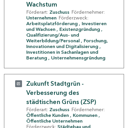
Wachstum
Förderart:
Zuschuss
Fördernehmer:
Unternehmen
Förderzweck:
Arbeitsplatzförderung
Investieren
und Wachsen
Existenzgründung
Qualifizierung/Aus- und
Weiterbildung/Personal
Forschung,
Innovationen und Digitalisierung
Investitionen in Sachanlagen und
Beratung
Unternehmensgründung
Zukunft Stadtgrün -
Verbesserung des
städtischen Grüns (ZSP)
Förderart:
Zuschuss
Fördernehmer:
Öffentliche Kunden
Kommunen
Öffentliche Unternehmen
Förderzweck:
Städtebau und