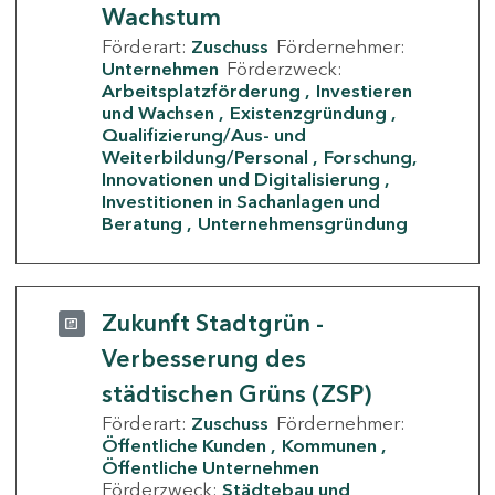
Wachstum
Förderart:
Zuschuss
Fördernehmer:
Unternehmen
Förderzweck:
Arbeitsplatzförderung
Investieren
und Wachsen
Existenzgründung
Qualifizierung/Aus- und
Weiterbildung/Personal
Forschung,
Innovationen und Digitalisierung
Investitionen in Sachanlagen und
Beratung
Unternehmensgründung
Zukunft Stadtgrün -
Verbesserung des
städtischen Grüns (ZSP)
Förderart:
Zuschuss
Fördernehmer:
Öffentliche Kunden
Kommunen
Öffentliche Unternehmen
Förderzweck:
Städtebau und