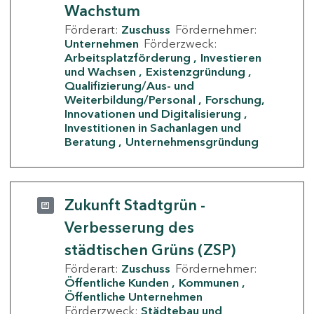
Wachstum
Förderart:
Zuschuss
Fördernehmer:
Unternehmen
Förderzweck:
Arbeitsplatzförderung
Investieren
und Wachsen
Existenzgründung
Qualifizierung/Aus- und
Weiterbildung/Personal
Forschung,
Innovationen und Digitalisierung
Investitionen in Sachanlagen und
Beratung
Unternehmensgründung
Zukunft Stadtgrün -
Verbesserung des
städtischen Grüns (ZSP)
Förderart:
Zuschuss
Fördernehmer:
Öffentliche Kunden
Kommunen
Öffentliche Unternehmen
Förderzweck:
Städtebau und