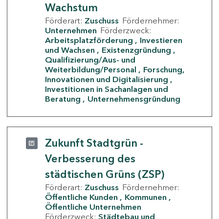
Wachstum
Förderart:
Zuschuss
Fördernehmer:
Unternehmen
Förderzweck:
Arbeitsplatzförderung
Investieren
und Wachsen
Existenzgründung
Qualifizierung/Aus- und
Weiterbildung/Personal
Forschung,
Innovationen und Digitalisierung
Investitionen in Sachanlagen und
Beratung
Unternehmensgründung
Zukunft Stadtgrün -
Verbesserung des
städtischen Grüns (ZSP)
Förderart:
Zuschuss
Fördernehmer:
Öffentliche Kunden
Kommunen
Öffentliche Unternehmen
Förderzweck:
Städtebau und