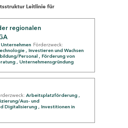
struktur Leitlinie für
er regionalen
IGA
Unternehmen
Förderzweck:
Technologie
Investieren und Wachsen
rbildung/Personal
Förderung von
eratung
Unternehmensgründung
örderzweck:
Arbeitsplatzförderung
fizierung/Aus- und
d Digitalisierung
Investitionen in
g