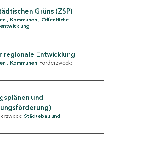
tädtischen Grüns (ZSP)
den
Kommunen
Öffentliche
entwicklung
r regionale Entwicklung
den
Kommunen
Förderzweck:
ngsplänen und
nungsförderung)
derzweck:
Städtebau und