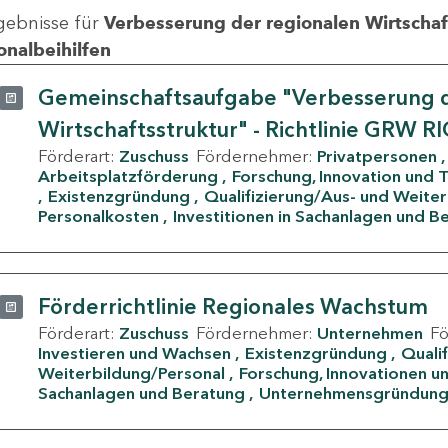
gebnisse für
Verbesserung der regionalen Wirtschafts
onalbeihilfen
Gemeinschaftsaufgabe "Verbesserung d
Wirtschaftsstruktur" - Richtlinie GRW R
Förderart:
Zuschuss
Fördernehmer:
Privatpersonen
Arbeitsplatzförderung
Forschung, Innovation und 
Existenzgründung
Qualifizierung/Aus- und Weite
Personalkosten
Investitionen in Sachanlagen und B
Förderrichtlinie Regionales Wachstum
Förderart:
Zuschuss
Fördernehmer:
Unternehmen
F
Investieren und Wachsen
Existenzgründung
Quali
Weiterbildung/Personal
Forschung, Innovationen un
Sachanlagen und Beratung
Unternehmensgründun