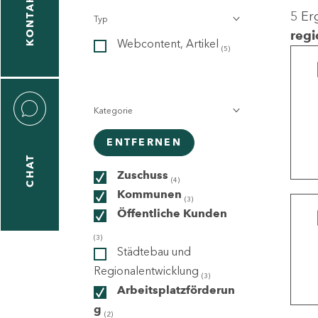
KONTAKT
5 Er
Typ
gen
regi
Webcontent, Artikel
n
(5)
Kategorie
ENTFERNEN
CHAT
icecenter
Zuschuss
(4)
Kommunen
(3)
Öffentliche Kunden
taktformular
(3)
Städtebau und
Regionalentwicklung
(3)
Arbeitsplatzförderun
erportal
g
(2)