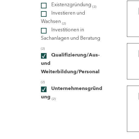
Existenzgründung
(2)
Investieren und
ndorte
Wachsen
(2)
Investitionen in
Sachanlagen und Beratung
(2)
Qualifizierung/Aus-
und
Weiterbildung/Personal
(2)
Unternehmensgründ
ung
(2)