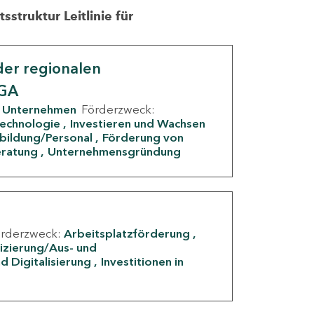
struktur Leitlinie für
er regionalen
IGA
Unternehmen
Förderzweck:
Technologie
Investieren und Wachsen
rbildung/Personal
Förderung von
eratung
Unternehmensgründung
örderzweck:
Arbeitsplatzförderung
fizierung/Aus- und
d Digitalisierung
Investitionen in
g