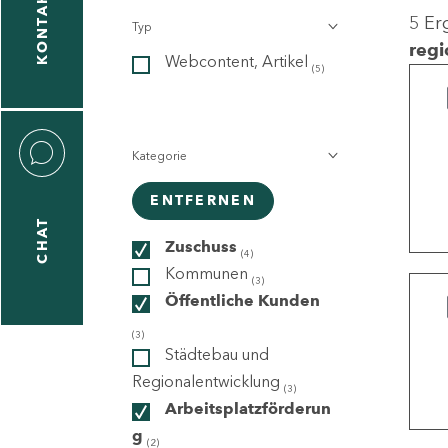
KONTAKT
5 Er
Typ
gen
regi
Webcontent, Artikel
n
(5)
Kategorie
ENTFERNEN
CHAT
icecenter
Zuschuss
(4)
Kommunen
(3)
Öffentliche Kunden
taktformular
(3)
Städtebau und
Regionalentwicklung
(3)
Arbeitsplatzförderun
erportal
g
(2)