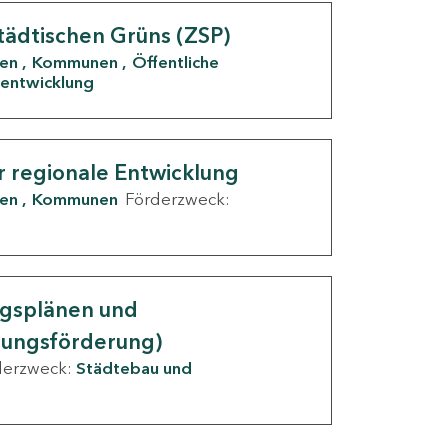
tädtischen Grüns (ZSP)
den
Kommunen
Öffentliche
entwicklung
r regionale Entwicklung
den
Kommunen
Förderzweck:
ngsplänen und
nungsförderung)
derzweck:
Städtebau und