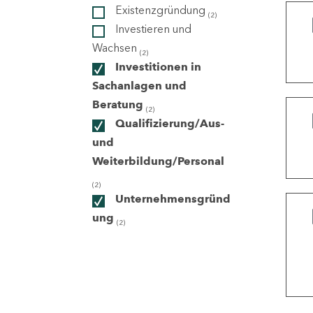
Existenzgründung
(2)
Investieren und
ndorte
Wachsen
(2)
Investitionen in
Sachanlagen und
Beratung
(2)
Qualifizierung/Aus-
und
Weiterbildung/Personal
(2)
Unternehmensgründ
ung
(2)