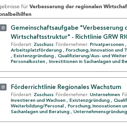
gebnisse für
Verbesserung der regionalen Wirtschafts
onalbeihilfen
Gemeinschaftsaufgabe "Verbesserung d
Wirtschaftsstruktur" - Richtlinie GRW R
Förderart:
Zuschuss
Fördernehmer:
Privatpersonen
Arbeitsplatzförderung
Forschung, Innovation und 
Existenzgründung
Qualifizierung/Aus- und Weite
Personalkosten
Investitionen in Sachanlagen und B
Förderrichtlinie Regionales Wachstum
Förderart:
Zuschuss
Fördernehmer:
Unternehmen
F
Investieren und Wachsen
Existenzgründung
Quali
Weiterbildung/Personal
Forschung, Innovationen un
Sachanlagen und Beratung
Unternehmensgründun