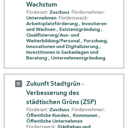
Wachstum
Förderart:
Zuschuss
Fördernehmer:
Unternehmen
Förderzweck:
Arbeitsplatzförderung
Investieren
und Wachsen
Existenzgründung
Qualifizierung/Aus- und
Weiterbildung/Personal
Forschung,
Innovationen und Digitalisierung
Investitionen in Sachanlagen und
Beratung
Unternehmensgründung
Zukunft Stadtgrün -
Verbesserung des
städtischen Grüns (ZSP)
Förderart:
Zuschuss
Fördernehmer:
Öffentliche Kunden
Kommunen
Öffentliche Unternehmen
Förderzweck:
Städtebau und