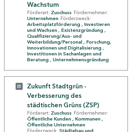
Wachstum
Förderart:
Zuschuss
Fördernehmer:
Unternehmen
Förderzweck:
Arbeitsplatzförderung
Investieren
und Wachsen
Existenzgründung
Qualifizierung/Aus- und
Weiterbildung/Personal
Forschung,
Innovationen und Digitalisierung
Investitionen in Sachanlagen und
Beratung
Unternehmensgründung
Zukunft Stadtgrün -
Verbesserung des
städtischen Grüns (ZSP)
Förderart:
Zuschuss
Fördernehmer:
Öffentliche Kunden
Kommunen
Öffentliche Unternehmen
Förderzweck:
Städtebau und