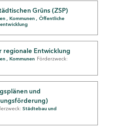
tädtischen Grüns (ZSP)
den
Kommunen
Öffentliche
entwicklung
r regionale Entwicklung
den
Kommunen
Förderzweck:
ngsplänen und
nungsförderung)
derzweck:
Städtebau und