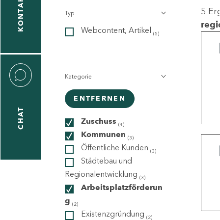
KONTAKT
5 Er
Typ
gen
regi
Webcontent, Artikel
n
(5)
Kategorie
ENTFERNEN
CHAT
icecenter
Zuschuss
(4)
Kommunen
(3)
Öffentliche Kunden
(3)
taktformular
Städtebau und
Regionalentwicklung
(3)
Arbeitsplatzförderun
g
erportal
(2)
Existenzgründung
(2)