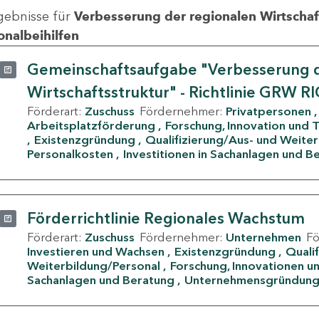
gebnisse für
Verbesserung der regionalen Wirtschafts
onalbeihilfen
Gemeinschaftsaufgabe "Verbesserung d
Wirtschaftsstruktur" - Richtlinie GRW R
Förderart:
Zuschuss
Fördernehmer:
Privatpersonen
Arbeitsplatzförderung
Forschung, Innovation und 
Existenzgründung
Qualifizierung/Aus- und Weite
Personalkosten
Investitionen in Sachanlagen und B
Förderrichtlinie Regionales Wachstum
Förderart:
Zuschuss
Fördernehmer:
Unternehmen
F
Investieren und Wachsen
Existenzgründung
Quali
Weiterbildung/Personal
Forschung, Innovationen un
Sachanlagen und Beratung
Unternehmensgründun