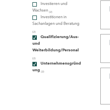
Investieren und
Wachsen
(2)
ndorte
Investitionen in
Sachanlagen und Beratung
(2)
Qualifizierung/Aus-
und
Weiterbildung/Personal
(2)
Unternehmensgründ
ung
(2)