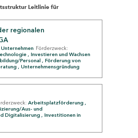
struktur Leitlinie für
er regionalen
IGA
Unternehmen
Förderzweck:
Technologie
Investieren und Wachsen
rbildung/Personal
Förderung von
eratung
Unternehmensgründung
örderzweck:
Arbeitsplatzförderung
fizierung/Aus- und
d Digitalisierung
Investitionen in
g