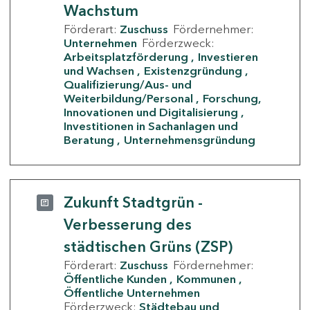
Wachstum
Förderart:
Zuschuss
Fördernehmer:
Unternehmen
Förderzweck:
Arbeitsplatzförderung
Investieren
und Wachsen
Existenzgründung
Qualifizierung/Aus- und
Weiterbildung/Personal
Forschung,
Innovationen und Digitalisierung
Investitionen in Sachanlagen und
Beratung
Unternehmensgründung
Zukunft Stadtgrün -
Verbesserung des
städtischen Grüns (ZSP)
Förderart:
Zuschuss
Fördernehmer:
Öffentliche Kunden
Kommunen
Öffentliche Unternehmen
Förderzweck:
Städtebau und