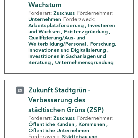
Wachstum
Förderart:
Zuschuss
Fördernehmer:
Unternehmen
Förderzweck:
Arbeitsplatzförderung
Investieren
und Wachsen
Existenzgründung
Qualifizierung/Aus- und
Weiterbildung/Personal
Forschung,
Innovationen und Digitalisierung
Investitionen in Sachanlagen und
Beratung
Unternehmensgründung
Zukunft Stadtgrün -
Verbesserung des
städtischen Grüns (ZSP)
Förderart:
Zuschuss
Fördernehmer:
Öffentliche Kunden
Kommunen
Öffentliche Unternehmen
Förderzweck:
Städtebau und