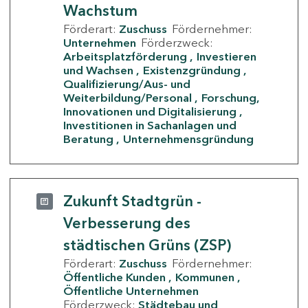
Wachstum
Förderart:
Zuschuss
Fördernehmer:
Unternehmen
Förderzweck:
Arbeitsplatzförderung
Investieren
und Wachsen
Existenzgründung
Qualifizierung/Aus- und
Weiterbildung/Personal
Forschung,
Innovationen und Digitalisierung
Investitionen in Sachanlagen und
Beratung
Unternehmensgründung
Zukunft Stadtgrün -
Verbesserung des
städtischen Grüns (ZSP)
Förderart:
Zuschuss
Fördernehmer:
Öffentliche Kunden
Kommunen
Öffentliche Unternehmen
Förderzweck:
Städtebau und