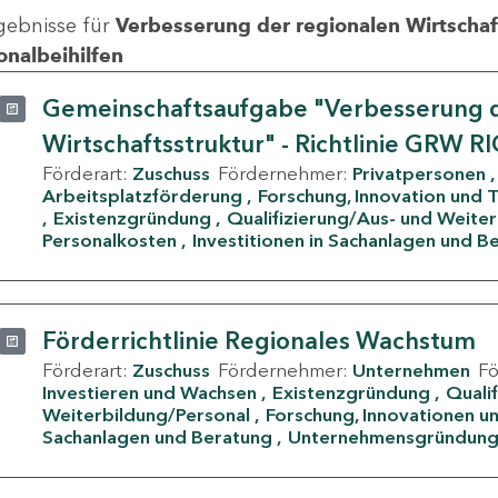
gebnisse für
Verbesserung der regionalen Wirtschafts
onalbeihilfen
Gemeinschaftsaufgabe "Verbesserung d
Wirtschaftsstruktur" - Richtlinie GRW R
Förderart:
Zuschuss
Fördernehmer:
Privatpersonen
Arbeitsplatzförderung
Forschung, Innovation und 
Existenzgründung
Qualifizierung/Aus- und Weite
Personalkosten
Investitionen in Sachanlagen und B
Förderrichtlinie Regionales Wachstum
Förderart:
Zuschuss
Fördernehmer:
Unternehmen
F
Investieren und Wachsen
Existenzgründung
Quali
Weiterbildung/Personal
Forschung, Innovationen un
Sachanlagen und Beratung
Unternehmensgründun