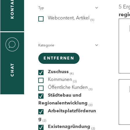
KONTAKT
5 Er
Typ
gen
regi
Webcontent, Artikel
n
(5)
Kategorie
ENTFERNEN
CHAT
icecenter
Zuschuss
(4)
Kommunen
(3)
Öffentliche Kunden
(3)
taktformular
Städtebau und
Regionalentwicklung
(3)
Arbeitsplatzförderun
g
erportal
(2)
Existenzgründung
(2)