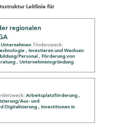
struktur Leitlinie für
er regionalen
IGA
Unternehmen
Förderzweck:
Technologie
Investieren und Wachsen
rbildung/Personal
Förderung von
eratung
Unternehmensgründung
örderzweck:
Arbeitsplatzförderung
fizierung/Aus- und
d Digitalisierung
Investitionen in
g