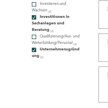
Investieren und
Wachsen
(2)
ndorte
Investitionen in
Sachanlagen und
Beratung
(2)
Qualifizierung/Aus- und
Weiterbildung/Personal
(2)
Unternehmensgründ
ung
(2)