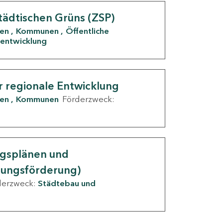
tädtischen Grüns (ZSP)
den
Kommunen
Öffentliche
entwicklung
r regionale Entwicklung
den
Kommunen
Förderzweck:
ngsplänen und
nungsförderung)
derzweck:
Städtebau und